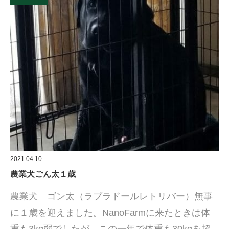
2021.04.10
農業犬ごん太１歳
農業犬 ゴン太（ラブラドールレトリバー）無事
に１歳を迎えました。NanoFarmに来たときは体