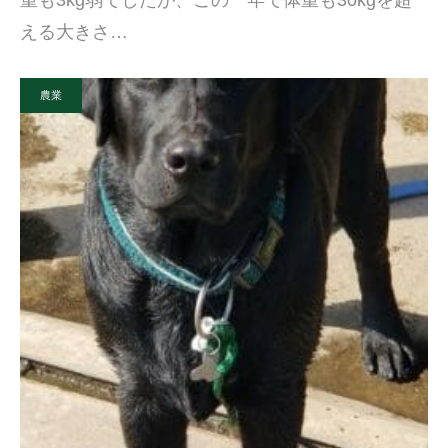
重も3kg弱でしたが、この一年で体重も30kgを超
える大きさ…
農業