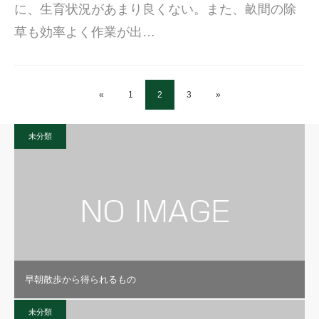
に、生育状況があまり良くない。また、畝間の除
草も効率よく作業が出…
«
1
2
3
»
未分類
早朝散歩から得られるもの
未分類