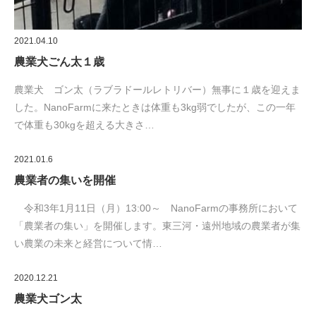
2021.04.10
農業犬ごん太１歳
農業犬 ゴン太（ラブラドールレトリバー）無事に１歳を迎えま
した。NanoFarmに来たときは体重も3kg弱でしたが、この一年
で体重も30kgを超える大きさ…
2021.01.6
農業者の集いを開催
令和3年1月11日（月）13:00～ NanoFarmの事務所において
「農業者の集い」を開催します。東三河・遠州地域の農業者が集
い農業の未来と経営について情…
2020.12.21
農業犬ゴン太