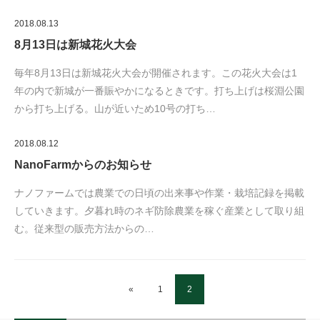
2018.08.13
8月13日は新城花火大会
毎年8月13日は新城花火大会が開催されます。この花火大会は1
年の内で新城が一番賑やかになるときです。打ち上げは桜淵公園
から打ち上げる。山が近いため10号の打ち…
2018.08.12
NanoFarmからのお知らせ
ナノファームでは農業での日頃の出来事や作業・栽培記録を掲載
していきます。夕暮れ時のネギ防除農業を稼ぐ産業として取り組
む。従来型の販売方法からの…
«
1
2