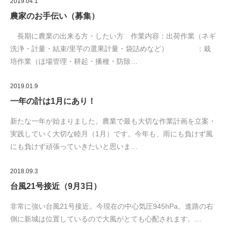
2019.04.1
農家のお手伝い（募集）
長期に農業の出来る方・したい方 作業内容：出荷作業（ネギ
洗浄・計量・結束/里芋の選果計量・袋詰めなど） ：栽
培作業（ほ場管理・耕起・播種・防除…
2019.01.9
一年の計は1月にあり！
新たな一年が始まりました。農業で最も大切な作業計画を立案・
実践していく大切な睦月（1月）です。今年も、雨にも負けず風
にも負けず頑張っていきたいと思いま…
2018.09.3
台風21号接近（9月3日）
非常に強い台風21号接近。今現在の中心気圧945hPa。進路の右
側に新城は位置しているので大風がとても心配されます。…