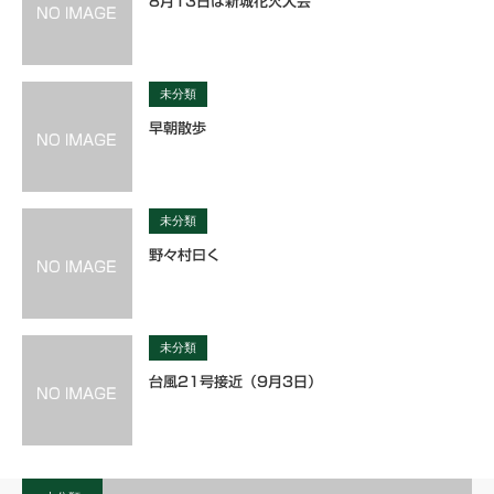
8月13日は新城花火大会
未分類
早朝散歩
未分類
野々村曰く
未分類
台風21号接近（9月3日）