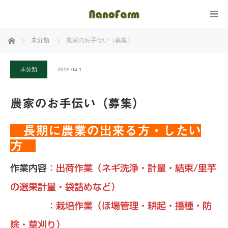
ホーム
未分類
農家のお手伝い（募集）
未分類
2019.04.1
農家のお手伝い（募集）
長期に農業の出来る方・したい
方
作業内容
：
出荷作業（ネギ洗浄・計量・結束/里芋
の選果計量・袋詰めなど）
：栽培作業（ほ場管理・耕起・播種・防
除・草刈り）