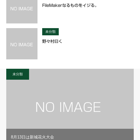
FileMakerなるものをイジる。
未分類
野々村曰く
未分類
8月13日は新城花火大会