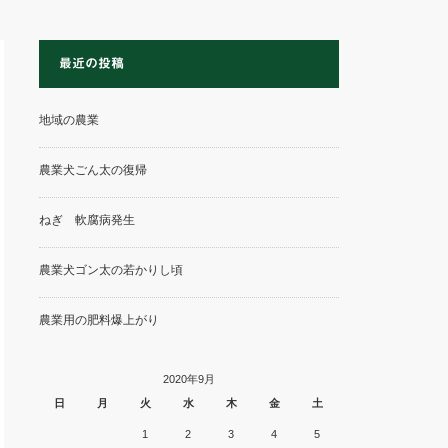
最近の投稿
地域の農業
農業犬ごん太の復帰
ねぎ 軟腐病発生
農業犬ゴン太の若かりし頃
農業用の肥料爆上がり
2020年9月
日
月
火
水
木
金
土
1
2
3
4
5