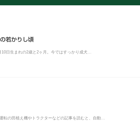
の若かりし頃
4月10日生まれの2歳と2ヶ月。今ではすっかり成犬…
動運転の田植え機やトラクターなどの記事を読むと、自動…