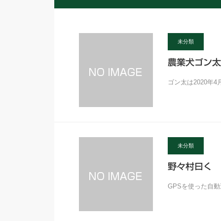
未分類
農業犬ゴン太
ゴン太は2020年
未分類
野々村曰く
GPSを使った自