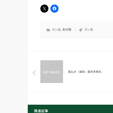
ゴン太
,
未分類
ゴン太
葉ねぎ（薬味）栽培本格化
関連記事