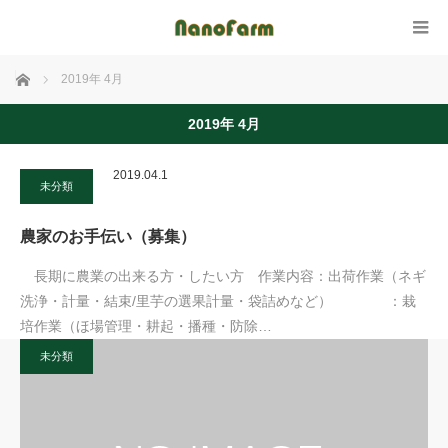
ホーム
2019年 4月
2019年 4月
2019.04.1
未分類
農家のお手伝い（募集）
長期に農業の出来る方・したい方 作業内容：出荷作業（ネギ
洗浄・計量・結束/里芋の選果計量・袋詰めなど） ：栽
培作業（ほ場管理・耕起・播種・防除…
未分類