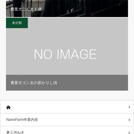
農業犬ごん太１歳
未分類
農業犬ゴン太の若かりし頃
NanoFarm作業内容
奥三河ねぎ